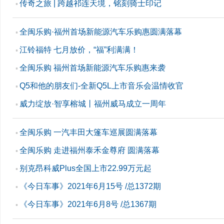
传奇之旅 | 跨越祁连天境，铭刻骑士印记
▪
全闽乐购·福州首场新能源汽车乐购惠圆满落幕
▪
江铃福特 七月放价，“福”利满满！
▪
全闽乐购 福州首场新能源汽车乐购惠来袭
▪
Q5和他的朋友们-全新Q5L上市音乐会温情收官
▪
威力绽放·智享榕城丨福州威马成立一周年
▪
全闽乐购 一汽丰田大篷车巡展圆满落幕
▪
全闽乐购 走进福州泰禾金尊府 圆满落幕
▪
别克昂科威Plus全国上市22.99万元起
▪
《今日车事》2021年6月15号 /总1372期
▪
《今日车事》2021年6月8号 /总1367期
▪