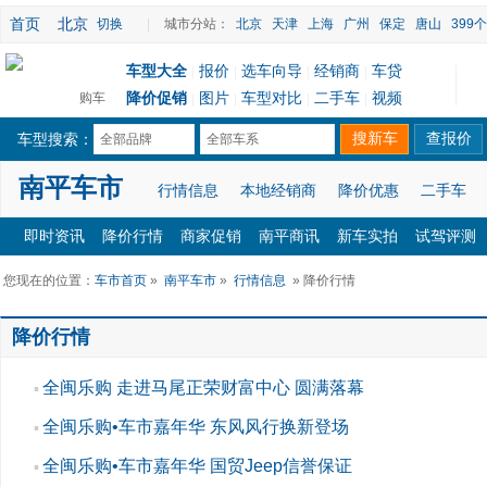
首页
北京
切换
|
城市分站：
北京
天津
上海
广州
保定
唐山
399
车型大全
报价
选车向导
经销商
车贷
|
|
|
|
降价促销
图片
车型对比
二手车
视频
购车
|
|
|
|
车型搜索：
全部品牌
全部车系
南平车市
行情信息
本地经销商
降价优惠
二手车
即时资讯
降价行情
商家促销
南平商讯
新车实拍
试驾评测
您现在的位置：
车市首页
»
南平车市
»
行情信息
» 降价行情
降价行情
全闽乐购 走进马尾正荣财富中心 圆满落幕
▪
全闽乐购•车市嘉年华 东风风行换新登场
▪
全闽乐购•车市嘉年华 国贸Jeep信誉保证
▪