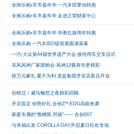
全闽乐购•车市嘉年华 一汽丰田擎动特惠
▪
全闽乐购•车市嘉年华 走进正荣财富中心
▪
全闽乐购•车市嘉年华 华奥红旗周年特惠
▪
全闽乐购 一汽丰田D级巡展圆满落幕
▪
一汽-大众第44届世界遗产大会 接待用车交车仪式
▪
东风风神厂家团购会-风神12载有你更精彩
▪
抢万元豪礼 夏不为利 龙益集团齐安店新店开业
▪
别错过！威马畅想之夜精彩回顾
▪
开启盲定 创势好礼 合创Zº³-EDG高能来袭
▪
家庭专属的“詹姆斯.邦德”—— 合创007
▪
与幸福出发 COROLLA DAY开启夏日狂欢专场
▪